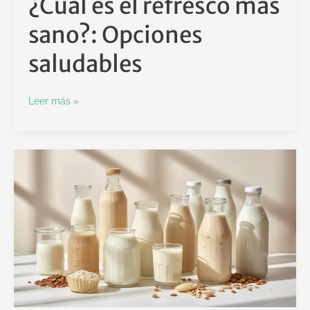
¿Cuál es el refresco más
sano?: Opciones
saludables
Leer más »
¿Qué
leche
es
más
saludable?:
Análisis