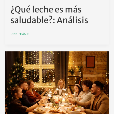
¿Qué leche es más
saludable?: Análisis
Leer más »
11
Recetas
de
Navidad.
Navidades
con
alimentación
saludable