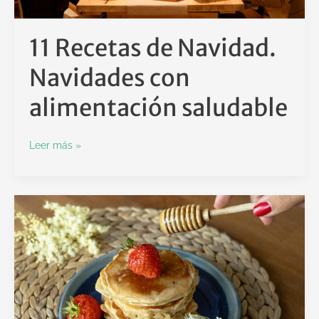
11 Recetas de Navidad.
Navidades con
alimentación saludable
Leer más »
Desayuno
sano:
Ideas
y
recetas