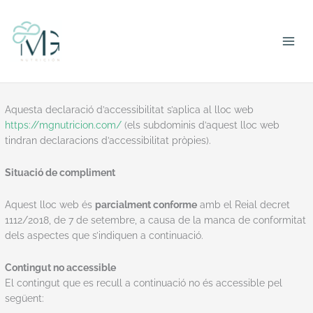
Vés
al
contingut
DECLARACIÓ D’ACCESSIBILITAT
Aquesta declaració d’accessibilitat s’aplica al lloc web
https://mgnutricion.com/
(els subdominis d’aquest lloc web
tindran declaracions d’accessibilitat pròpies).
Situació de compliment
Aquest lloc web és
parcialment conforme
amb el Reial decret
1112/2018, de 7 de setembre, a causa de la manca de conformitat
dels aspectes que s’indiquen a continuació.
Contingut no accessible
El contingut que es recull a continuació no és accessible pel
següent: