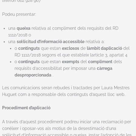
telèfon 662 928 967
Podeu presentar:
una
queixa
relativa al compliment dels requisits del RD
1112/2018 o
una
sol·licitud d’informació accessible
relativa a:
o
continguts
que estan
exclosos
de
làmbit daplicació
del
RD 1112/2018 segons el que estableix larticle 3, apartat 4
o
continguts
que estan
exempts
del
compliment
dels
requisits d’accessibilitat per imposar una
càrrega
desproporcionada
.
Les comunicacions seran rebudes i tractades per Laura Mestres
Huguet com a responsable dels continguts d’aquest lloc web.
Procediment d’aplicació
A través d’aquest procediment podreu iniciar una reclamació per
conèixer i oposar-vos als motius de la desestimació d’una
sol·licitud d’informació accessible o queixa, instar l’adopció de les