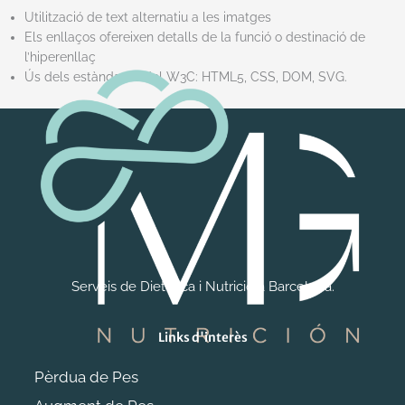
Utilització de text alternatiu a les imatges
Els enllaços ofereixen detalls de la funció o destinació de
l’hiperenllaç
Ús dels estàndards del W3C: HTML5, CSS, DOM, SVG.
Serveis de Dietètica i Nutrició a Barcelona.
Links d'interès
Pèrdua de Pes